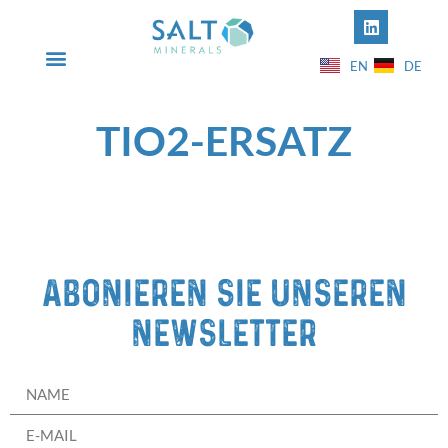
EN
DE
INFO@SALT-MINERALS.COM
+49 5631 50612-00
TIO2-ERSATZ
Abonieren Sie unseren
newsletter