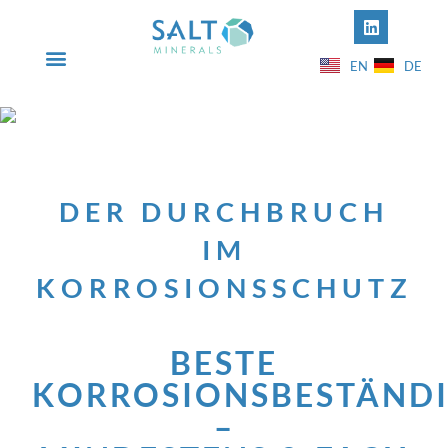
EN
DE
INFO@SALT-MINERALS.COM
+49 5631 50612-00
DER DURCHBRUCH
IM
KORROSIONSSCHUTZ
BESTE
KORROSIONSBESTÄNDI
–