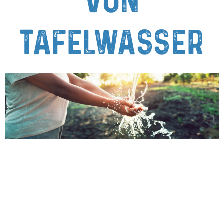
von
Tafelwasser
Mineralien für das Trinkwasser Unser
Körper benötigt eine ausgewogene
Zufuhr von Mineralien, um optimal zu
funktionieren. Doch gereinigtes Wasser