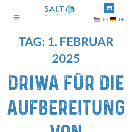
EN
DE
INFO@SALT-MINERALS.COM
+49 5631 50612-00
TAG:
1. FEBRUAR
2025
DriWa für die
Aufbereitung